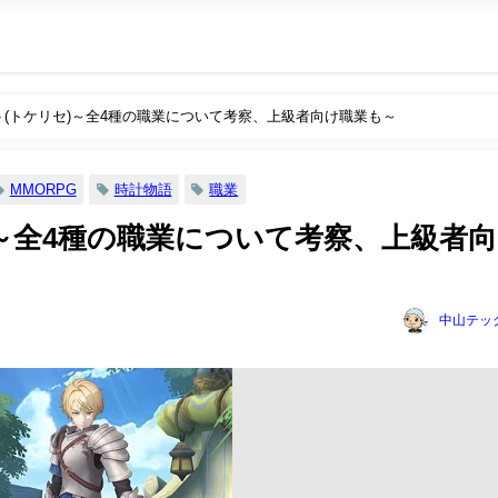
ト(トケリセ)～全4種の職業について考察、上級者向け職業も～
MMORPG
時計物語
職業
)～全4種の職業について考察、上級者
中山テッ