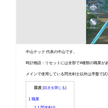
中山テック 代表の中山です。
時計物語：リセットには全部で4種類の職業が
メインで使用している閃光剣士以外は序盤で試
目次
[
目次を閉じる
]
1
職業
1.1
閃光剣士