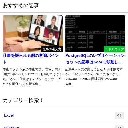
おすすめの記事
仕事の考え方
ミドルウェア
仕事を振られる側の意識ポイン
PostgreSQLのレプリケーション
ト
セットの記事はnoteに移動しま
した【リンクあり】
中山テック 代表の中山です。 前回、前々
記事をnoteに移動しました！ お手数です
回は仕事の振り方についてお話してきまし
が、上記リンクからご覧くださいませ。
た。 さて、仕事はインプットとアウトプ
VMware × CentOS関連索引 VMWare
ットの関係 つまり振る側...
Wor...
カテゴリー検索！
Excel
41