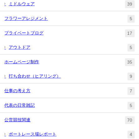
ミドルウェア
39
フラワーアレジメント
5
プライベートブログ
17
アウトドア
5
ホームページ制作
35
打ち合わせ（ヒアリング）
9
仕事の考え方
7
代表の日常雑記
5
公営競技関連
70
ボートレース場レポート
4