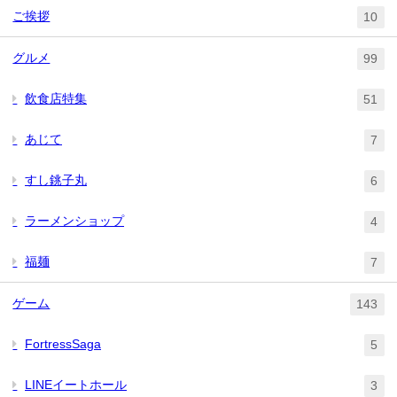
ご挨拶
10
グルメ
99
飲食店特集
51
あじて
7
すし銚子丸
6
ラーメンショップ
4
福麺
7
ゲーム
143
FortressSaga
5
LINEイートホール
3