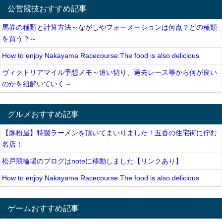
公営競技おすすめ記事
馬券の種類と計算方法～ながしやフォーメーションは何点？どの種類
を買う？～
How to enjoy Nakayama Racecourse:The food is also delicious
ヴィクトリアマイル予想メモ～追い切り、過去レース等から何が良い
のかを紐解いていく～
グルメおすすめ記事
【豚粉屋】特製ラーメンを頂いてまいりました！五香の住宅街に佇む
名店！
松戸競輪場のブログはnoteに移動しました【リンクあり】
How to enjoy Nakayama Racecourse:The food is also delicious
ゲームおすすめ記事