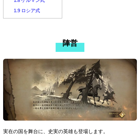
1.8
ゲルマン式
1.9
ロシア式
陣営
実在の国を舞台に、史実の英雄も登場します。