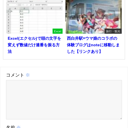
Excel
旅行・観光
Excel(エクセル)で頭の文字を
西白井駅×ウマ娘のコラボの
変えず数値だけ連番を振る方
体験ブログはnoteに移動しま
法
した【リンクあり】
コメント
※
名前
※