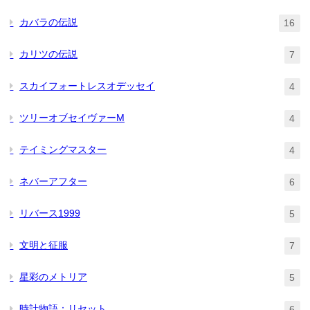
カバラの伝説
16
カリツの伝説
7
スカイフォートレスオデッセイ
4
ツリーオブセイヴァーM
4
テイミングマスター
4
ネバーアフター
6
リバース1999
5
文明と征服
7
星彩のメトリア
5
時計物語：リセット
6