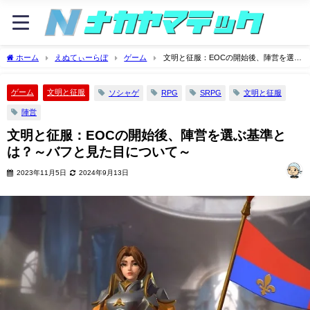
ホーム
えぬてぃーらぼ
ゲーム
文明と征服：EOCの開始後、陣営を選ぶ
基準とは？～バフと見た目について～
ゲーム
文明と征服
ソシャゲ
RPG
SRPG
文明と征服
陣営
文明と征服：EOCの開始後、陣営を選ぶ基準と
は？～バフと見た目について～
2023年11月5日
2024年9月13日