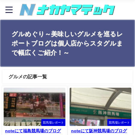
グルめぐり～美味しいグルメを巡るレ
ポートブログは個人店からスタグルま
で幅広くご紹介！～
グルメの記事一覧
競馬場レポート
競馬場レポート
noteにて福島競馬場のブログ
noteにて阪神競馬場のブログ