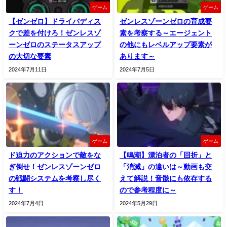
ゲーム
ゲーム
【ゼンゼロ】ドライバディス
ゼンレスゾーンゼロの育成要
クで差を付けろ！ゼンレスゾ
素を考察する～エージェント
ーンゼロのステータスアップ
の他にもレベルアップ要素が
の大切な要素
あります～
2024年7月11日
2024年7月5日
ゲーム
ゲーム
ド迫力のアクションで敵をな
【鳴潮】漂泊者の「回折」と
ぎ倒せ！ゼンレスゾーンゼロ
「消滅」の違いは～動画も交
の戦闘システムを考察し尽く
えて解説！音骸にも依存する
す！
ので参考程度に～
2024年7月4日
2024年5月29日