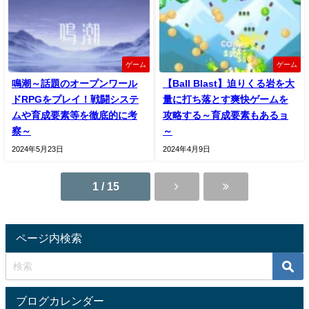
ゲーム
ゲーム
鳴潮～話題のオープンワール
【Ball Blast】迫りくる岩を大
ドRPGをプレイ！戦闘システ
量に打ち落とす爽快ゲームを
ムや育成要素等を徹底的に考
攻略する～育成要素もあるョ
察～
～
2024年5月23日
2024年4月9日
1 / 15
ページ内検索
ブログカレンダー