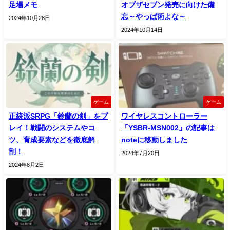
足場メモ
オブザセブン発売に向けた備
忘～やっぱ術よな～
2024年10月28日
2024年10月14日
ゲーム
ゲーム
正統派SRPG「鈴蘭の剣」をプ
ワイヤレスコントローラー
レイ！戦闘のシステムやコ
「YSBR-MSN002」の記事は
ツ、育成要素などを徹底解
noteに移動しました
剖！
2024年7月20日
2024年8月2日