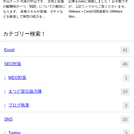
コツ～
り】
中山テック 代表の中山です。 文明と征服
記事をnoteに移動しました！ お手数です
の醍醐味の一つ「戦闘」についての解説に
が、上記リンクからご覧くださいませ。
なります。 各種スキルや装備、ガチャな
VMware × CentOS関連索引 VMWare
どを駆使して陣営の戦力を...
Wor...
カテゴリー検索！
Excel
41
SEO対策
46
MEO対策
1
まつど宣伝協力隊
10
ブログ執筆
2
SNS
15
Twitter
3