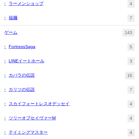
ラーメンショップ
4
福麺
7
ゲーム
143
FortressSaga
5
LINEイートホール
3
カバラの伝説
16
カリツの伝説
7
スカイフォートレスオデッセイ
4
ツリーオブセイヴァーM
4
テイミングマスター
4