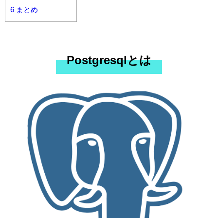
6
まとめ
Postgresqlとは