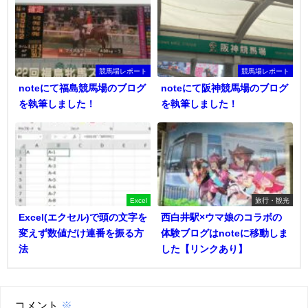
競馬場レポート
競馬場レポート
noteにて福島競馬場のブログ
noteにて阪神競馬場のブログ
を執筆しました！
を執筆しました！
Excel
旅行・観光
Excel(エクセル)で頭の文字を
西白井駅×ウマ娘のコラボの
変えず数値だけ連番を振る方
体験ブログはnoteに移動しま
法
した【リンクあり】
コメント
※