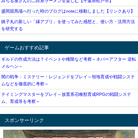
みちる屋さんの二郎系ラーメンを楽しむ【千葉県松戸市】
盛岡競馬場へ行った時のブログはnoteに移動しました【リンクあり】
銚子丸の新しい「縁アプリ」を使ってみた感想と、使い方・活用方法
を研究する
ゲームおすすめ記事
ギルドの作成方法は？イベントや権限など考察～ネバーアフター 逆転
メルヘン～
闇の戦争：ミステリー・レジェンドをプレイ～領地育成や戦闘システ
ムなどを徹底的に考察～
テイミングマスターをプレイ～放置系召喚獣育成RPGの戦闘システ
ム、育成等を考察～
スポンサーリンク