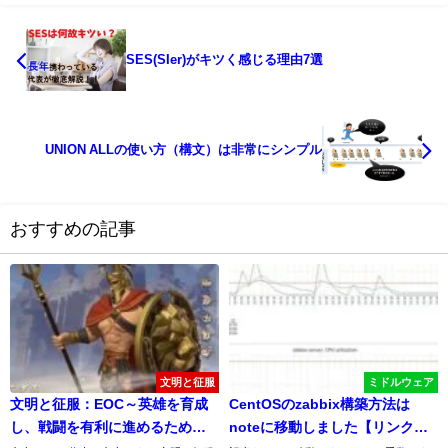
SES(SIer)がキツく感じる理由7選
UNION ALLの使い方（構文）は非常にシンプル
おすすめの記事
文明と征服
ミドルウェア
文明と征服：EOC～英雄を育成
CentOSのzabbix構築方法は
し、戦闘を有利に進めるための
noteに移動しました【リンクあ