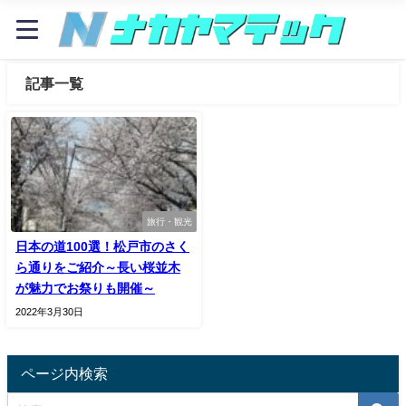
記事一覧
旅行・観光
日本の道100選！松戸市のさく
ら通りをご紹介～長い桜並木
が魅力でお祭りも開催～
2022年3月30日
ページ内検索