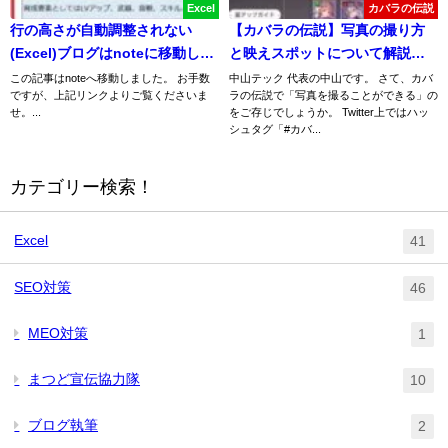
Excel
カバラの伝説
行の高さが自動調整されない
【カバラの伝説】写真の撮り方
(Excel)ブログはnoteに移動しま
と映えスポットについて解説
した【リンクあり】
【カバデン】
この記事はnoteへ移動しました。 お手数
中山テック 代表の中山です。 さて、カバ
ですが、上記リンクよりご覧くださいま
ラの伝説で「写真を撮ることができる」の
せ。...
をご存じでしょうか。 Twitter上ではハッ
シュタグ「#カバ...
カテゴリー検索！
Excel
41
SEO対策
46
MEO対策
1
まつど宣伝協力隊
10
ブログ執筆
2