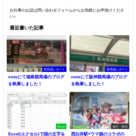
お仕事のお話は問い合わせフォームからお気軽にお声掛けくださ
い♪
最近書いた記事
競馬場レポート
競馬場レポート
noteにて福島競馬場のブログ
noteにて阪神競馬場のブログ
を執筆しました！
を執筆しました！
Excel
旅行・観光
Excel(エクセル)で頭の文字を
西白井駅×ウマ娘のコラボの