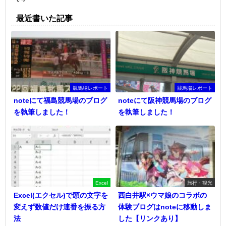
最近書いた記事
競馬場レポート
競馬場レポート
noteにて福島競馬場のブログ
noteにて阪神競馬場のブログ
を執筆しました！
を執筆しました！
Excel
旅行・観光
Excel(エクセル)で頭の文字を
西白井駅×ウマ娘のコラボの
変えず数値だけ連番を振る方
体験ブログはnoteに移動しま
法
した【リンクあり】