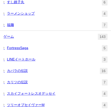
すし銚子丸
6
ラーメンショップ
4
福麺
7
ゲーム
143
FortressSaga
5
LINEイートホール
3
カバラの伝説
16
カリツの伝説
7
スカイフォートレスオデッセイ
4
ツリーオブセイヴァーM
4