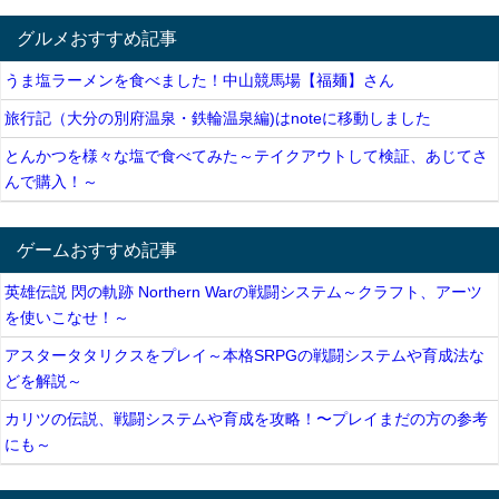
グルメおすすめ記事
うま塩ラーメンを食べました！中山競馬場【福麺】さん
旅行記（大分の別府温泉・鉄輪温泉編)はnoteに移動しました
とんかつを様々な塩で食べてみた～テイクアウトして検証、あじてさ
んで購入！～
ゲームおすすめ記事
英雄伝説 閃の軌跡 Northern Warの戦闘システム～クラフト、アーツ
を使いこなせ！～
アスタータタリクスをプレイ～本格SRPGの戦闘システムや育成法な
どを解説～
カリツの伝説、戦闘システムや育成を攻略！〜プレイまだの方の参考
にも～