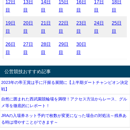
12日
13日
14日
15日
16日
17日
18日
目
目
目
目
目
目
目
19日
20日
21日
22日
23日
24日
25日
目
目
目
目
目
目
目
26日
27日
28日
29日
30日
目
目
目
目
目
公営競技おすすめ記事
2023年の帝王賞は手に汗握る展開に【上半期ダートチャンピオン決定
戦】
自然に囲まれた西武園競輪場を満喫！アクセス方法からレース、グル
メ等を徹底的にレポート！
JRAの入場券ネット予約で枚数が変更になった場合の対処法～残券あ
る時は増やすことができます～