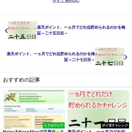
今すぐ無料DL!
楽天ポイント、一ヵ月でどれ位貯められるのかを検
証～二十五日目～
楽天ポイント、一ヵ月でどれ位貯められるのかを検
証～二十七日目～
おすすめの記事
ミドルウェア
ポイ活チャレンジ
NginxをKeepAliveで冗長化～さ
楽天ポイント、一ヵ月でどれ位