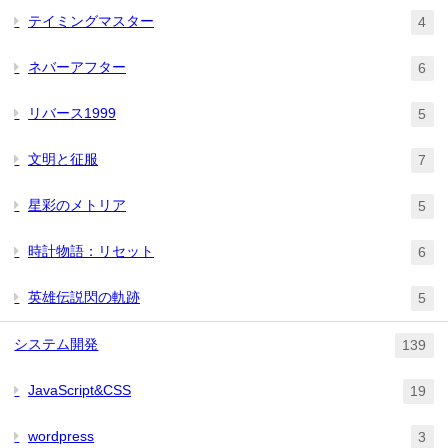
テイミングマスター
4
ネバーアフター
6
リバース1999
5
文明と征服
7
星彩のメトリア
5
時計物語：リセット
6
英雄伝説閃の軌跡
5
システム開発
139
JavaScript&CSS
19
wordpress
3