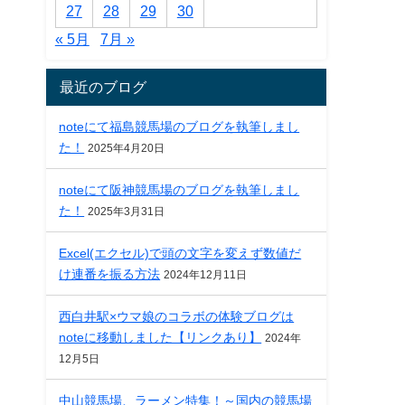
27
28
29
30
« 5月
7月 »
最近のブログ
noteにて福島競馬場のブログを執筆しまし
た！
2025年4月20日
noteにて阪神競馬場のブログを執筆しまし
た！
2025年3月31日
Excel(エクセル)で頭の文字を変えず数値だ
け連番を振る方法
2024年12月11日
西白井駅×ウマ娘のコラボの体験ブログは
noteに移動しました【リンクあり】
2024年
12月5日
中山競馬場、ラーメン特集！～国内の競馬場