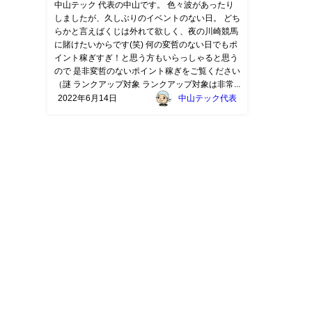
中山テック 代表の中山です。 色々波があったり
しましたが、久しぶりのイベントのない日。 どち
らかと言えばくじは外れて欲しく、夜の川崎競馬
に賭けたいからです(笑) 何の変哲のない日でもポ
イント稼ぎすぎ！と思う方もいらっしゃると思う
ので 是非変哲のないポイント稼ぎをご覧ください
（謎 ランクアップ対象 ランクアップ対象は非常...
2022年6月14日
中山テック代表