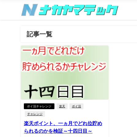
記事一覧
ポイ活チャレンジ
楽天
ポイ活
チャレンジ
楽天ポイント、一ヵ月でどれ位貯め
られるのかを検証～十四日目～