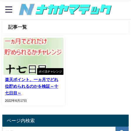
記事一覧
ポイ活チャレンジ
楽天ポイント、一ヵ月でどれ
位貯められるのかを検証～十
七日目～
2022年6月17日
ページ内検索