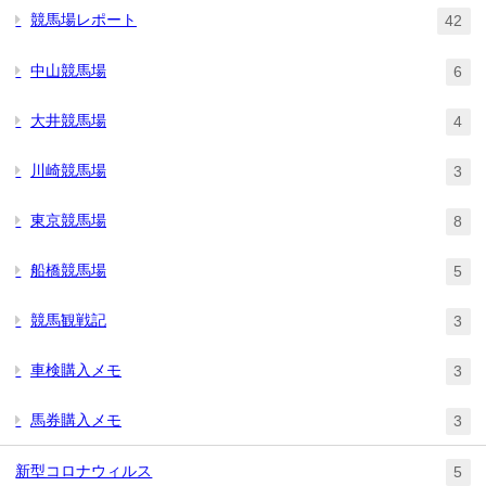
競馬場レポート
42
中山競馬場
6
大井競馬場
4
川崎競馬場
3
東京競馬場
8
船橋競馬場
5
競馬観戦記
3
車検購入メモ
3
馬券購入メモ
3
新型コロナウィルス
5