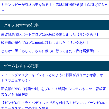
キモンルビーが有終の美を飾る！～第68回船橋記念(SⅢ)は逃げ切りV
～
グルメおすすめ記事
佐賀競馬場レポートブログはnoteに移動しました【リンクあり】
松戸市の紹介ブログはnoteに移動しました【リンクあり】
とんかつ屋「あじて」さんに飲みに行ってきた～夜は居酒屋に～
ゲームおすすめ記事
テイミングマスターをプレイ～どのように戦闘が行うのか考察、オー
ト？マニュアル？～
正統派SRPG「鈴蘭の剣」をプレイ！戦闘のシステムやコツ、育成要
素などを徹底解剖！
【ゼンゼロ】ドライバディスクで差を付けろ！ゼンレスゾーンゼロの
ステータスアップの大切な要素