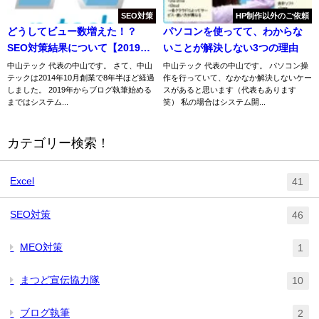
SEO対策
HP制作以外のご依頼
どうしてビュー数増えた！？
パソコンを使ってて、わからな
SEO対策結果について【2019〜
いことが解決しない3つの理由
2023/6】
中山テック 代表の中山です。 さて、中山
中山テック 代表の中山です。 パソコン操
テックは2014年10月創業で8年半ほど経過
作を行っていて、なかなか解決しないケー
しました。 2019年からブログ執筆始める
スがあると思います（代表もあります
まではシステム...
笑） 私の場合はシステム開...
カテゴリー検索！
Excel
41
SEO対策
46
MEO対策
1
まつど宣伝協力隊
10
ブログ執筆
2