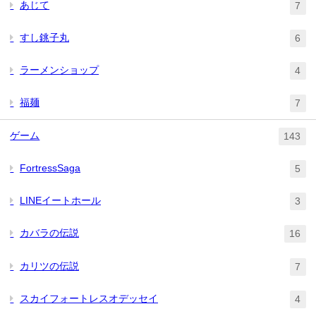
あじて
7
すし銚子丸
6
ラーメンショップ
4
福麺
7
ゲーム
143
FortressSaga
5
LINEイートホール
3
カバラの伝説
16
カリツの伝説
7
スカイフォートレスオデッセイ
4