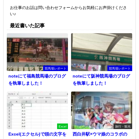
お仕事のお話は問い合わせフォームからお気軽にお声掛けくださ
い♪
最近書いた記事
競馬場レポート
競馬場レポート
noteにて福島競馬場のブログ
noteにて阪神競馬場のブログ
を執筆しました！
を執筆しました！
Excel
旅行・観光
Excel(エクセル)で頭の文字を
西白井駅×ウマ娘のコラボの