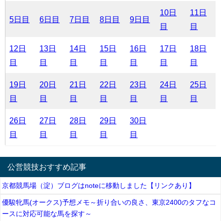
10日
11日
5日目
6日目
7日目
8日目
9日目
目
目
12日
13日
14日
15日
16日
17日
18日
目
目
目
目
目
目
目
19日
20日
21日
22日
23日
24日
25日
目
目
目
目
目
目
目
26日
27日
28日
29日
30日
目
目
目
目
目
公営競技おすすめ記事
京都競馬場（淀）ブログはnoteに移動しました【リンクあり】
優駿牝馬(オークス)予想メモ～折り合いの良さ、東京2400のタフなコ
ースに対応可能な馬を探す～