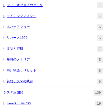
ツリーオブセイヴァーM
4
テイミングマスター
4
ネバーアフター
6
リバース1999
5
文明と征服
7
星彩のメトリア
5
時計物語：リセット
6
英雄伝説閃の軌跡
5
システム開発
139
JavaScript&CSS
19