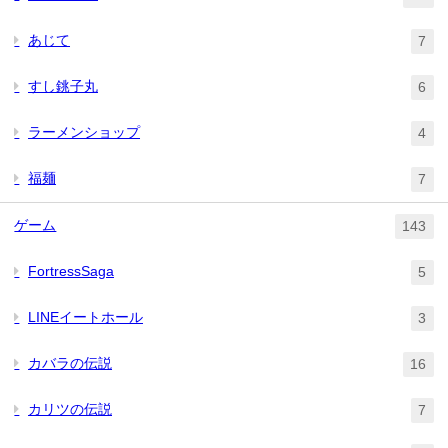
あじて
7
すし銚子丸
6
ラーメンショップ
4
福麺
7
ゲーム
143
FortressSaga
5
LINEイートホール
3
カバラの伝説
16
カリツの伝説
7