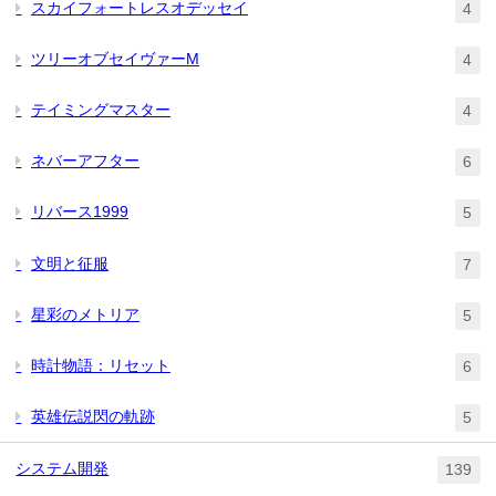
スカイフォートレスオデッセイ
4
ツリーオブセイヴァーM
4
テイミングマスター
4
ネバーアフター
6
リバース1999
5
文明と征服
7
星彩のメトリア
5
時計物語：リセット
6
英雄伝説閃の軌跡
5
システム開発
139