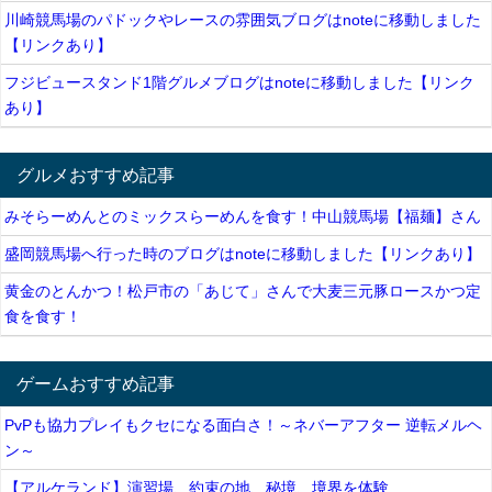
川崎競馬場のパドックやレースの雰囲気ブログはnoteに移動しました
【リンクあり】
フジビュースタンド1階グルメブログはnoteに移動しました【リンク
あり】
グルメおすすめ記事
みそらーめんとのミックスらーめんを食す！中山競馬場【福麺】さん
盛岡競馬場へ行った時のブログはnoteに移動しました【リンクあり】
黄金のとんかつ！松戸市の「あじて」さんで大麦三元豚ロースかつ定
食を食す！
ゲームおすすめ記事
PvPも協力プレイもクセになる面白さ！～ネバーアフター 逆転メルヘ
ン～
【アルケランド】演習場、約束の地、秘境、境界を体験