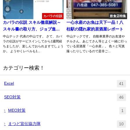
カバラの伝説
飲食店特集
カバラの伝説 スキル徹底解説～
一心水産のお魚は天下一品！八
スキル書の取り方、ジョブ進化
柱駅の隠れ家的居酒屋レポート
など～【カバデン】
中山テック 代表の中山です。 さて、カバ
中山テックです。 自動車業界のお友達や
ラの伝説がサービスインしてから1週間経
チルさん、あじてさん等とよく一緒に行っ
ちましたが、楽しんでおられますでしょう
ている居酒屋「一心水産」。 色々と写真
か。 ようやくレベルも1...
撮ったりしているので是非ご...
カテゴリー検索！
Excel
41
SEO対策
46
MEO対策
1
まつど宣伝協力隊
10