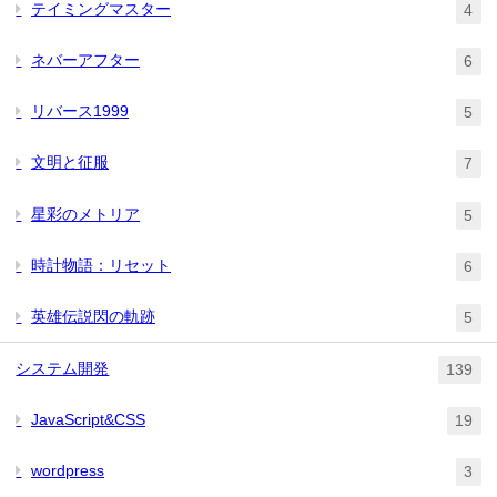
テイミングマスター
4
ネバーアフター
6
リバース1999
5
文明と征服
7
星彩のメトリア
5
時計物語：リセット
6
英雄伝説閃の軌跡
5
システム開発
139
JavaScript&CSS
19
wordpress
3