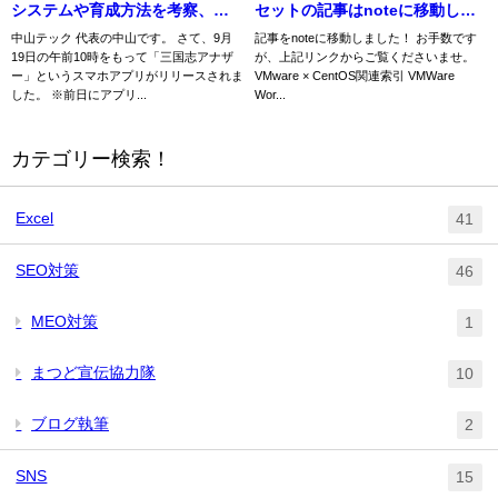
システムや育成方法を考察、躍
セットの記事はnoteに移動しま
動感抜群のゲーム～
した【リンクあり】
中山テック 代表の中山です。 さて、9月
記事をnoteに移動しました！ お手数です
19日の午前10時をもって「三国志アナザ
が、上記リンクからご覧くださいませ。
ー」というスマホアプリがリリースされま
VMware × CentOS関連索引 VMWare
した。 ※前日にアプリ...
Wor...
カテゴリー検索！
Excel
41
SEO対策
46
MEO対策
1
まつど宣伝協力隊
10
ブログ執筆
2
SNS
15