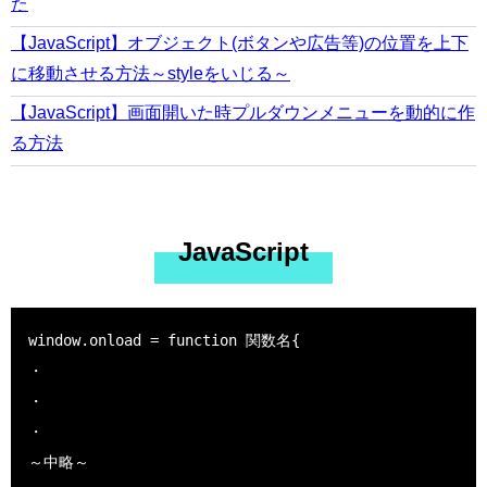
た
【JavaScript】オブジェクト(ボタンや広告等)の位置を上下
に移動させる方法～styleをいじる～
【JavaScript】画面開いた時プルダウンメニューを動的に作
る方法
JavaScript
window.onload = function 関数名{

・

・

・

～中略～
