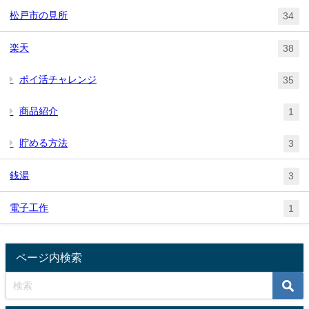
松戸市の見所
34
楽天
38
ポイ活チャレンジ
35
商品紹介
1
貯める方法
3
銭湯
3
電子工作
1
ページ内検索