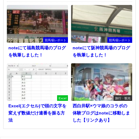
競馬場レポート
競馬場レポート
noteにて福島競馬場のブログ
noteにて阪神競馬場のブログ
を執筆しました！
を執筆しました！
Excel
旅行・観光
Excel(エクセル)で頭の文字を
西白井駅×ウマ娘のコラボの
変えず数値だけ連番を振る方
体験ブログはnoteに移動しま
法
した【リンクあり】