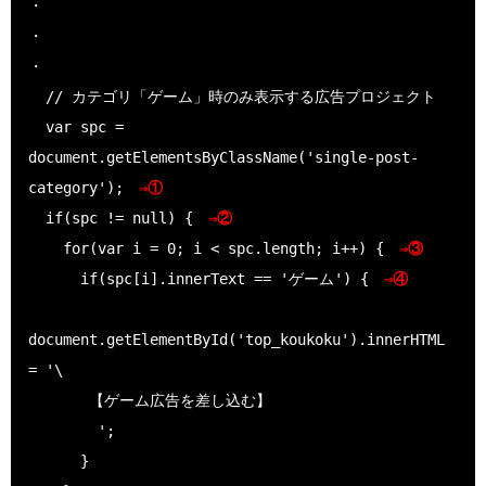
・

・

・

  // カテゴリ「ゲーム」時のみ表示する広告プロジェクト

  var spc = 
document.getElementsByClassName('single-post-
category');　
⇒①
  if(spc != null) {　
⇒②
    for(var i = 0; i < spc.length; i++) {　
⇒③
      if(spc[i].innerText == 'ゲーム') {　
⇒④
document.getElementById('top_koukoku').innerHTML 
= '\

　　　　【ゲーム広告を差し込む】

        ';

      }
