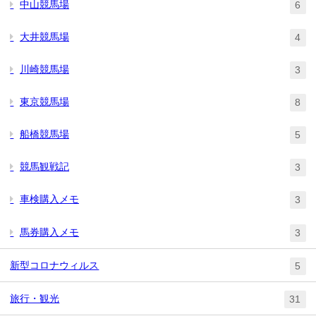
中山競馬場
6
大井競馬場
4
川崎競馬場
3
東京競馬場
8
船橋競馬場
5
競馬観戦記
3
車検購入メモ
3
馬券購入メモ
3
新型コロナウィルス
5
旅行・観光
31