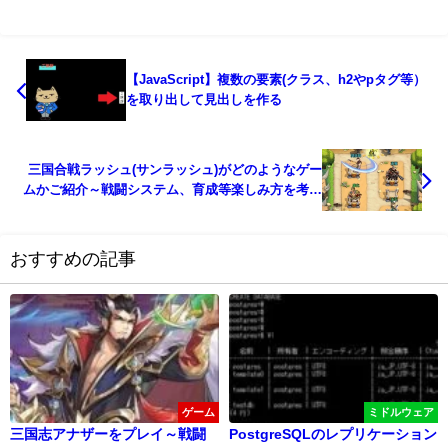
【JavaScript】複数の要素(クラス、h2やpタグ等）
を取り出して見出しを作る
三国合戦ラッシュ(サンラッシュ)がどのようなゲー
ムかご紹介～戦闘システム、育成等楽しみ方を考察
～
おすすめの記事
ゲーム
ミドルウェア
三国志アナザーをプレイ～戦闘
PostgreSQLのレプリケーション