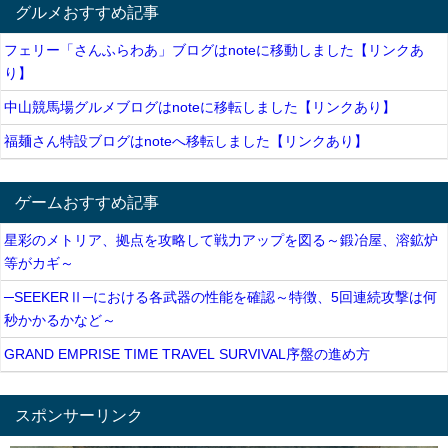
グルメおすすめ記事
フェリー「さんふらわあ」ブログはnoteに移動しました【リンクあ
り】
中山競馬場グルメブログはnoteに移転しました【リンクあり】
福麺さん特設ブログはnoteへ移転しました【リンクあり】
ゲームおすすめ記事
星彩のメトリア、拠点を攻略して戦力アップを図る～鍛冶屋、溶鉱炉
等がカギ～
─SEEKERⅡ─における各武器の性能を確認～特徴、5回連続攻撃は何
秒かかるかなど～
GRAND EMPRISE TIME TRAVEL SURVIVAL序盤の進め方
スポンサーリンク