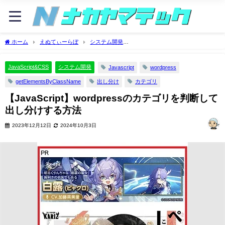
ホーム
えぬてぃーらぼ
システム開発
JavaScript&CSS
【JavaScript】wordpressのカテゴリを判断して出し分けす
る方法
JavaScript&CSS
システム開発
Javascript
wordpress
getElementsByClassName
出し分け
カテゴリ
【JavaScript】wordpressのカテゴリを判断して
出し分けする方法
2023年12月12日
2024年10月3日