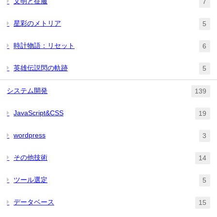
文明と征服
7
星彩のメトリア
5
時計物語：リセット
6
英雄伝説閃の軌跡
5
システム開発
139
JavaScript&CSS
19
wordpress
3
その他技術
14
ツール選定
5
データベース
15