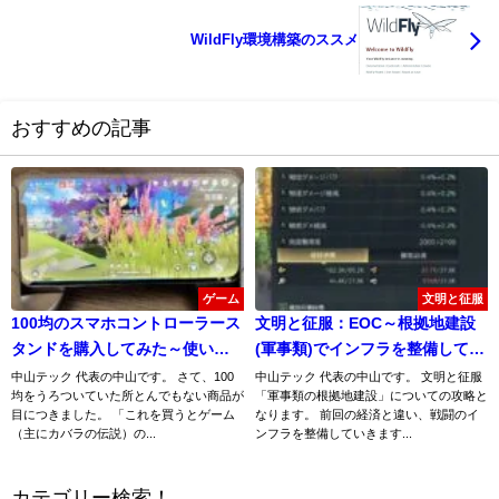
WildFly環境構築のススメ
おすすめの記事
ゲーム
文明と征服
100均のスマホコントローラース
文明と征服：EOC～根拠地建設
タンドを購入してみた～使い心
(軍事類)でインフラを整備してい
地は？～
こう！～
中山テック 代表の中山です。 さて、100
中山テック 代表の中山です。 文明と征服
均をうろついていた所とんでもない商品が
「軍事類の根拠地建設」についての攻略と
目につきました。 「これを買うとゲーム
なります。 前回の経済と違い、戦闘のイ
（主にカバラの伝説）の...
ンフラを整備していきます...
カテゴリー検索！