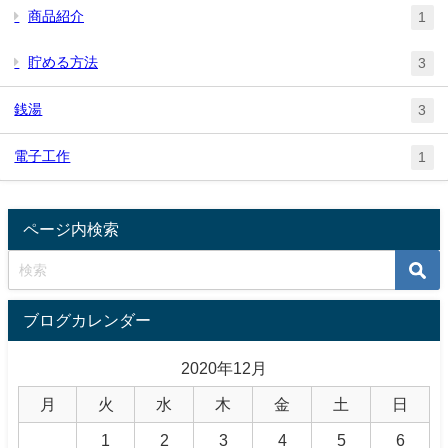
商品紹介
1
貯める方法
3
銭湯
3
電子工作
1
ページ内検索
ブログカレンダー
2020年12月
月
火
水
木
金
土
日
1
2
3
4
5
6