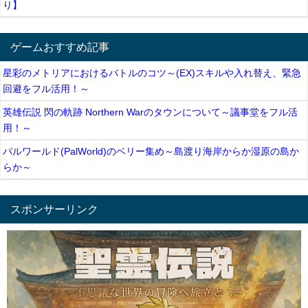
り】
ゲームおすすめ記事
星彩のメトリアにおけるバトルのコツ～(EX)スキルや入れ替え、緊急
回避をフル活用！～
英雄伝説 閃の軌跡 Northern Warのタウンについて～議事堂をフル活
用！～
パルワールド(PalWorld)のベリー集め～島渡り海岸からか湿原の島か
らか～
スポンサーリンク