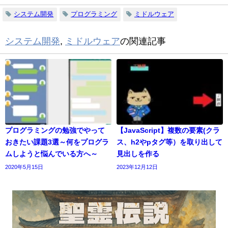
システム開発
プログラミング
ミドルウェア
システム開発
,
ミドルウェア
の関連記事
プログラミングの勉強でやって
【JavaScript】複数の要素(クラ
おきたい課題3選～何をプログラ
ス、h2やpタグ等）を取り出して
ムしようと悩んでいる方へ～
見出しを作る
2020年5月15日
2023年12月12日