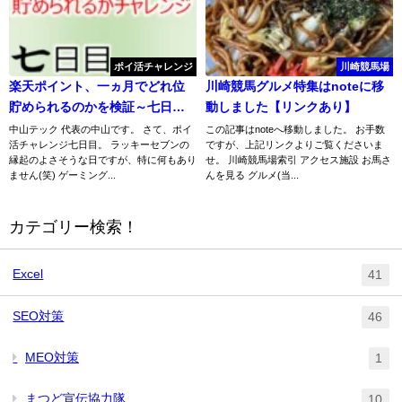
ポイ活チャレンジ
川崎競馬場
楽天ポイント、一ヵ月でどれ位
川崎競馬グルメ特集はnoteに移
貯められるのかを検証～七日目
動しました【リンクあり】
～
中山テック 代表の中山です。 さて、ポイ
この記事はnoteへ移動しました。 お手数
活チャレンジ七日目。 ラッキーセブンの
ですが、上記リンクよりご覧くださいま
縁起のよさそうな日ですが、特に何もあり
せ。 川崎競馬場索引 アクセス施設 お馬さ
ません(笑) ゲーミング...
んを見る グルメ(当...
カテゴリー検索！
Excel
41
SEO対策
46
MEO対策
1
まつど宣伝協力隊
10