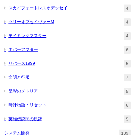
スカイフォートレスオデッセイ
4
ツリーオブセイヴァーM
4
テイミングマスター
4
ネバーアフター
6
リバース1999
5
文明と征服
7
星彩のメトリア
5
時計物語：リセット
6
英雄伝説閃の軌跡
5
システム開発
139