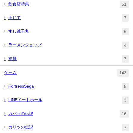
飲食店特集
51
あじて
7
すし銚子丸
6
ラーメンショップ
4
福麺
7
ゲーム
143
FortressSaga
5
LINEイートホール
3
カバラの伝説
16
カリツの伝説
7