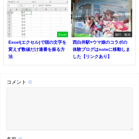
Excel
旅行・観光
Excel(エクセル)で頭の文字を
西白井駅×ウマ娘のコラボの
変えず数値だけ連番を振る方
体験ブログはnoteに移動しま
法
した【リンクあり】
コメント
※
名前
※