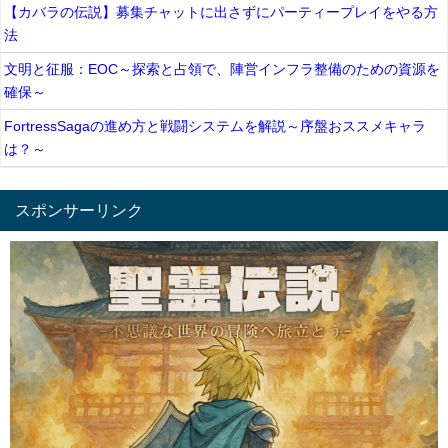
【カバラの伝説】募集チャットに出さずにパーティープレイをやる方
法
文明と征服：EOC～探索と占領で、陣営インフラ整備のための資源を
確保～
FortressSagaの進め方と戦闘システムを解説～序盤おススメキャラ
は？～
スポンサーリンク