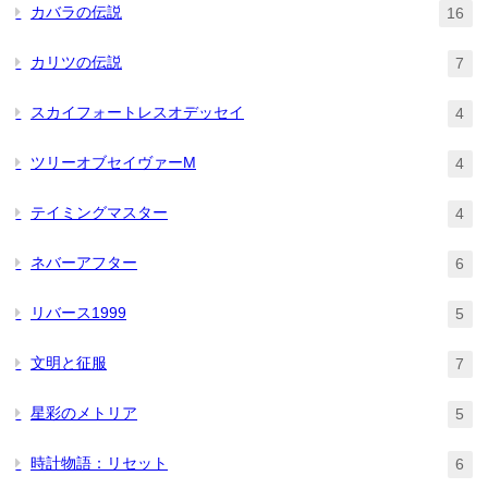
カバラの伝説
16
カリツの伝説
7
スカイフォートレスオデッセイ
4
ツリーオブセイヴァーM
4
テイミングマスター
4
ネバーアフター
6
リバース1999
5
文明と征服
7
星彩のメトリア
5
時計物語：リセット
6