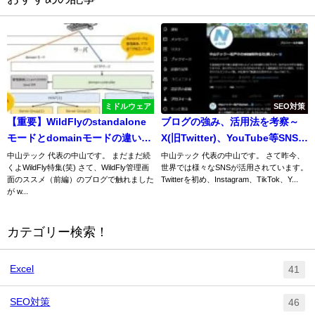
ミドルウェア
SEO対策
【重要】WildFlyのstandalone
ブログの強み、活用法を考察～
モードとdomainモードの違いと
X(旧Twitter)、YouTube等SNSと
利点
比較～
中山テック 代表の中山です。 まだまだ続
中山テック 代表の中山です。 さて昨今、
くよWildFly特集(笑) さて、WildFly管理画
世界では様々なSNSが活用されています。
面のススメ（前編）のブログで触れました
Twitterを初め、Instagram、TikTok、Y...
が w...
カテゴリー検索！
Excel
41
SEO対策
46