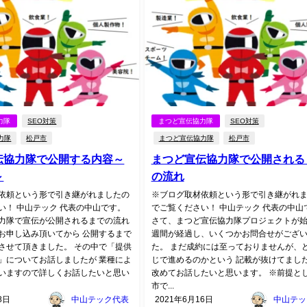
力隊
SEO対策
まつど宣伝協力隊
SEO対策
力隊
松戸市
まつど宣伝協力隊
松戸市
伝協力隊で公開する内容～
まつど宣伝協力隊で公開される
～
の流れ
依頼という形で引き継がれましたの
※ブログ取材依頼という形で引き継がれ
い！ 中山テック 代表の中山です。
でご覧ください！ 中山テック 代表の中山
力隊で宣伝が公開されるまでの流れ
さて、まつど宣伝協力隊プロジェクトが始
お申し込み頂いてから 公開するまで
週間が経過し、いくつかお問合せがござ
させて頂きました。 その中で「提供
た。 まだ成約には至っておりませんが、
」についてお話しましたが 業種によ
じで進めるのかという 記載が抜けてまし
いますので詳しくお話したいと思い
改めてお話したいと思います。 ※前提と
市で...
8日
中山テック代表
2021年6月16日
中山テッ