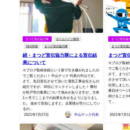
まつど宣伝協力隊
ホームページ制作
まつど宣伝協
SEO対策
まつど宣伝協力隊
まつど宣伝協
続・まつど宣伝協力隊による宣伝結
まつど宣
果について
※ブログ取材
でご覧くださ
※ブログ取材依頼という形で引き継がれましたの
さて、まつど
でご覧ください！ 中山テック 代表の中山です。
介させて頂い
さて、先日宣伝させて頂いた電気工事会社さんの
出現しました
紹介ですが、30位にランクインしました！ 弊社
番目(4ペー
が松戸市の集客について強みがありますが、大体
掛けることや
1ヶ月でここまでの結果を出せるようになりまし
て...
た。 改めて告知しますと、企業様が売りにしてい
るの...
2021年7月27日
中山テック代表
2021年7月1