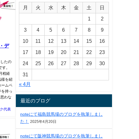
月
火
水
木
金
土
日
1
2
3
4
5
6
7
8
9
10
11
12
13
14
15
16
・デ
17
18
19
20
21
22
23
ましたの
24
25
26
27
28
29
30
です。
月程経
31
気様を紹
« 4月
ホームペ
ジを持っ
と思わな
最近のブログ
ク代表
noteにて福島競馬場のブログを執筆しまし
た！
2025年4月20日
noteにて阪神競馬場のブログを執筆しまし