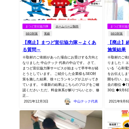
まつど宣伝協力隊
ホームページ制作
まつど宣伝協
SEO対策
実績
SEO対策
【廃止】まつど宣伝協力隊～よくあ
【廃止】
る質問～
施策結果
※取材のご依頼があった場合にお受けする方向と
※取材のご依
なりました 中山テック 代表の中山です。 さて、
りました！ 
まつど宣伝協力隊サービスが始まって早半年が経
いる「心和電
とうとしています。 ご紹介した企業様もSEO対
をお伝えします
策を施した結果、徐々にランキングが上がってき
開を行い、お
ています。 ※最新の結果はこちらのブログをご確
去の順位 ◆7
認ください ただ、料金体系が解りづらいとか、修
30位 ◆9月6
正...
2021年12月3日
中山テック代表
2021年9月6