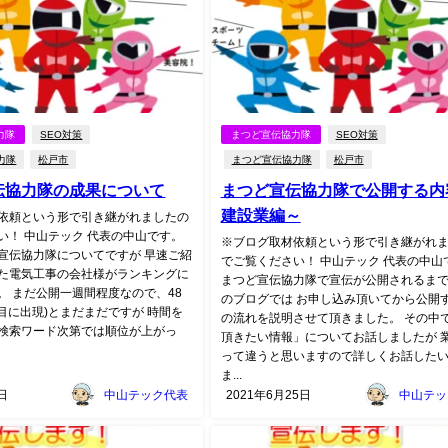
力隊
SEO対策
まつど宣伝協力隊
SEO対策
力隊
松戸市
まつど宣伝協力隊
松戸市
伝協力隊の成果について
まつど宣伝協力隊で公開する内
建設業編～
依頼という形で引き継がれましたの
い！ 中山テック 代表の中山です。
※ブログ取材依頼という形で引き継がれ
宣伝協力隊についてですが 早速ご紹
でご覧ください！ 中山テック 代表の中山
た電気工事の会社様がランキングに
まつど宣伝協力隊で宣伝が公開されるま
。 まだ公開一週間程度なので、48
のブログでは お申し込み頂いてから公開
ジ目に出現)とまだまだですが 時間を
の流れを説明させて頂きました。 その中
検索ワード次第では順位が上がっ
頂きたい情報」についてお話しましたが 
って違うと思いますので詳しくお話した
ま...
日
中山テック代表
2021年6月25日
中山テッ