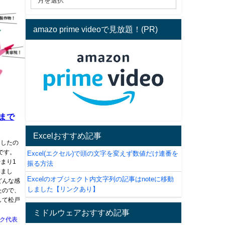
amazo prime videoで見放題！(PR)
まで
Excelおすすめ記事
ましたの
です。
Excel(エクセル)で頭の文字を変えず数値だけ連番を
まり1
振る方法
いまし
Excelのオブジェクト内文字列の記事はnoteに移動
どんな感
しました【リンクあり】
たので、
して松戸
ミドルウェアおすすめ記事
ク代表