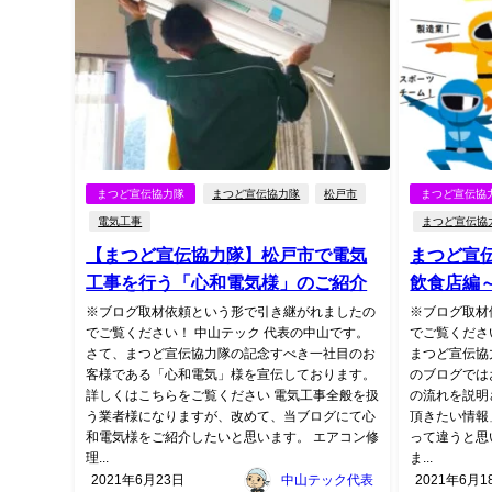
まつど宣伝協力隊
まつど宣伝協力隊
松戸市
まつど宣伝協
電気工事
まつど宣伝協
【まつど宣伝協力隊】松戸市で電気
まつど宣
工事を行う「心和電気様」のご紹介
飲食店編
※ブログ取材依頼という形で引き継がれましたの
※ブログ取材
でご覧ください！ 中山テック 代表の中山です。
でご覧くださ
さて、まつど宣伝協力隊の記念すべき一社目のお
まつど宣伝協
客様である「心和電気」様を宣伝しております。
のブログでは
詳しくはこちらをご覧ください 電気工事全般を扱
の流れを説明
う業者様になりますが、改めて、当ブログにて心
頂きたい情報
和電気様をご紹介したいと思います。 エアコン修
って違うと思
理...
ま...
2021年6月23日
中山テック代表
2021年6月1