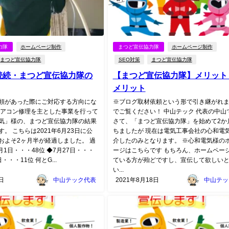
力隊
ホームページ制作
まつど宣伝協力隊
ホームページ制作
まつど宣伝協力隊
SEO対策
まつど宣伝協力隊
続続・まつど宣伝協力隊の
【まつど宣伝協力隊】メリット
メリット
頼があった際にご対応する方向にな
※ブログ取材依頼という形で引き継がれ
エアコン修理を主とした事業を行って
でご覧ください！ 中山テック 代表の中山
気」様の、まつど宣伝協力隊の結果
さて、「まつど宣伝協力隊」を始めて2か
。 こちらは2021年6月23日に公
ちましたが 現在は電気工事会社の心和電
およそ2ヶ月半が経過しました。 過
介したのみとなります。 ※心和電気様の
月1日・・・48位 ◆7月27日・・・
ージはこちらです もちろん、ホームペー
日・・・11位 何とG...
ている方が殆どですし、宣伝して欲しい
い...
日
中山テック代表
2021年8月18日
中山テッ