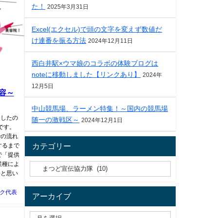
た！
2025年3月31日
Excel(エクセル)で頭の文字を変えず数値だ
け連番を振る方法
2024年12月11日
西白井駅×ウマ娘のコラボの体験ブログは
noteに移動しました【リンクあり】
2024年
12月5日
容～
中山競馬場、ラーメン特集！～国内の競馬場
ましたの
随一の激戦区～
2024年12月1日
です。
での流れ
カテゴリー
するまで
で「提供
業種によ
いと思い
ク代表
アーカイブ