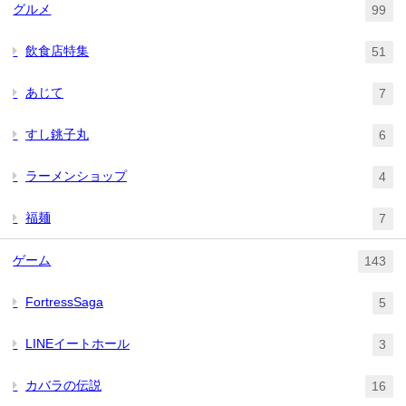
グルメ
99
飲食店特集
51
あじて
7
すし銚子丸
6
ラーメンショップ
4
福麺
7
ゲーム
143
FortressSaga
5
LINEイートホール
3
カバラの伝説
16