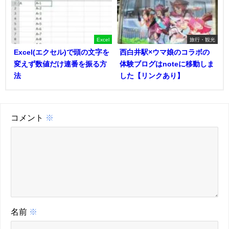
Excel
旅行・観光
Excel(エクセル)で頭の文字を
西白井駅×ウマ娘のコラボの
変えず数値だけ連番を振る方
体験ブログはnoteに移動しま
法
した【リンクあり】
コメント
※
名前
※