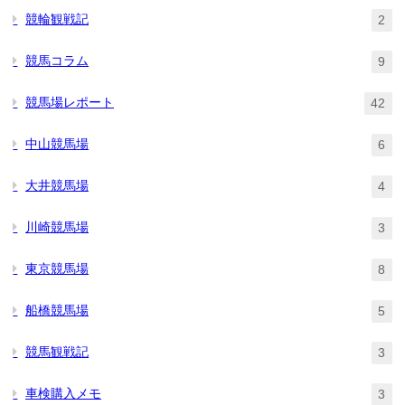
競輪観戦記
2
競馬コラム
9
競馬場レポート
42
中山競馬場
6
大井競馬場
4
川崎競馬場
3
東京競馬場
8
船橋競馬場
5
競馬観戦記
3
車検購入メモ
3