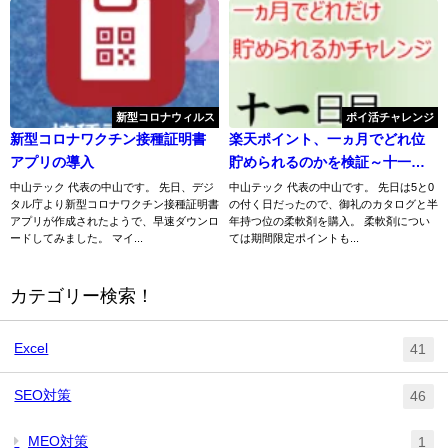
新型コロナウィルス
ポイ活チャレンジ
新型コロナワクチン接種証明書
楽天ポイント、一ヵ月でどれ位
アプリの導入
貯められるのかを検証～十一日
目～
中山テック 代表の中山です。 先日、デジ
中山テック 代表の中山です。 先日は5と0
タル庁より新型コロナワクチン接種証明書
の付く日だったので、御礼のカタログと半
アプリが作成されたようで、早速ダウンロ
年持つ位の柔軟剤を購入。 柔軟剤につい
ードしてみました。 マイ...
ては期間限定ポイントも...
カテゴリー検索！
Excel
41
SEO対策
46
MEO対策
1