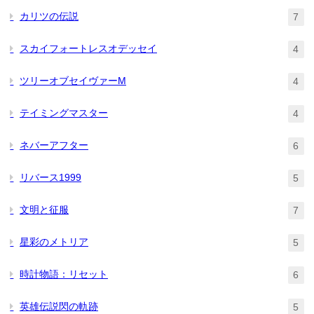
カリツの伝説
7
スカイフォートレスオデッセイ
4
ツリーオブセイヴァーM
4
テイミングマスター
4
ネバーアフター
6
リバース1999
5
文明と征服
7
星彩のメトリア
5
時計物語：リセット
6
英雄伝説閃の軌跡
5