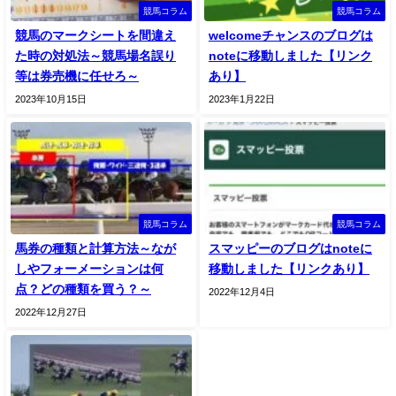
競馬コラム
競馬コラム
競馬のマークシートを間違え
welcomeチャンスのブログは
た時の対処法～競馬場名誤り
noteに移動しました【リンク
等は券売機に任せろ～
あり】
2023年10月15日
2023年1月22日
競馬コラム
競馬コラム
馬券の種類と計算方法～なが
スマッピーのブログはnoteに
しやフォーメーションは何
移動しました【リンクあり】
点？どの種類を買う？～
2022年12月4日
2022年12月27日