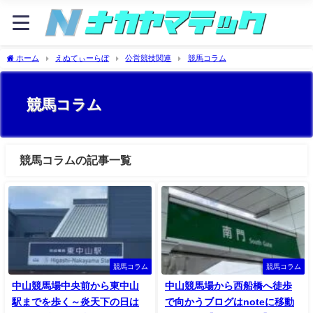
ホーム
えぬてぃーらぼ
公営競技関連
競馬コラム
競馬コラム
競馬コラムの記事一覧
競馬コラム
競馬コラム
中山競馬場中央前から東中山
中山競馬場から西船橋へ徒歩
駅までを歩く～炎天下の日は
で向かうブログはnoteに移動