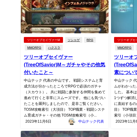
ツリーオブセイヴァーM
ソシャゲ
RPG
ツリーオブセ
MMORPG
ハクスラ
MMORPG
ツリーオブセイヴァー
ツリーオ
(TreeOfSavior)M～ガチャやその他気
(TreeO
付いたこと～
素につい
中山テック 代表の中山です。 戦闘システムと育
中山テック 
成方法が分かったところでRPGで必須のガチャ
ムがわかった
（スカウト）。 共に戦闘に参加する仲間を集めて
した。 基本
進めて行くと非常にスムーズです。 他にも気づい
1つずつ解消
たことを羅列しましたので、是非ご覧ください。
に直結するの
TOSM攻略索引（大項目） TOP職業・戦闘システ
目） TOP
ム育成ガチャ・その他 TOSM攻略索引（小...
索引（小項目）
2023年11月6日
中山テック代表
2023年11月