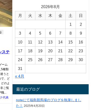
2026年8月
月
火
水
木
金
土
日
1
2
G
3
4
5
6
7
8
9
10
11
12
13
14
15
16
17
18
19
20
21
22
23
闘システ
24
25
26
27
28
29
30
ゲーム
31
え5種類
か迷うと
« 4月
ので、ど
、どのよ
是非ご覧
最近のブログ
...
ク代表
noteにて福島競馬場のブログを執筆しまし
た！
2025年4月20日