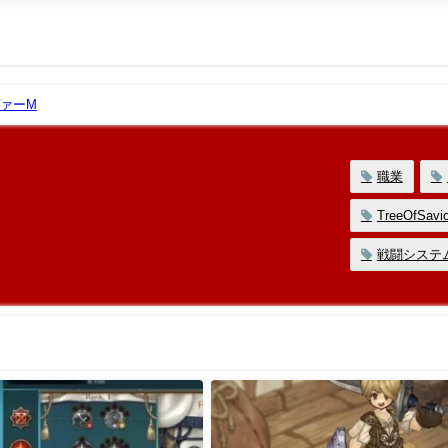
ァーM
職業
TreeOfSavio
戦闘システ