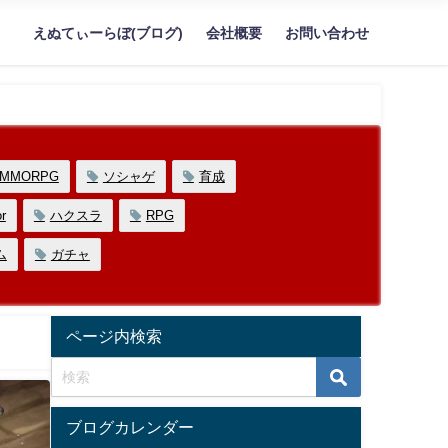
えぬてぃーらぼ(ブログ)
会社概要
お問い合わせ
MMORPG
ソシャゲ
育成
r
ハクスラ
RPG
ム
ガチャ
ページ内検索
ブログカレンダー