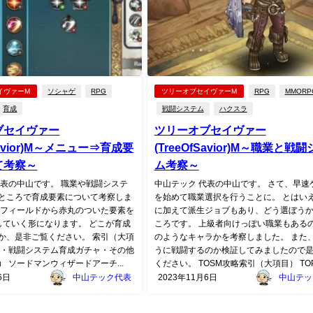
イヴァーM
ソシャゲ
RPG
ツリーオブセイヴァーM
RPG
MMORP
育成
戦闘システム
ハクスラ
ブセイヴァー
ツリーオブセイヴァー
fSavior)M～メニュー⇒育成要
(TreeOfSavior)M～職業と戦
て考察～
ム考察～
代表の中山です。 職業や戦闘システ
中山テック 代表の中山です。 さて、早速
ところで育成要素について考察しま
を始めて職業選択を行うことに。 とはい
はフィールドから赤丸のついた要素を
に加えて派生ジョブもあり、どう選ぼう
していく形になります。 どこが育成
ころです。 上級者向けっぽい職業もある
か、是非ご覧ください。 索引（大項
のようなキャラかを考察しました。 また
職業・戦闘システム育成ガチャ・その他
うに戦闘するのか検証してみましたので
 ソードマンウィザードアーチ...
ください。 TOSM攻略索引（大項目） TOP職
6日
中山テック代表
2023年11月6日
中山テッ