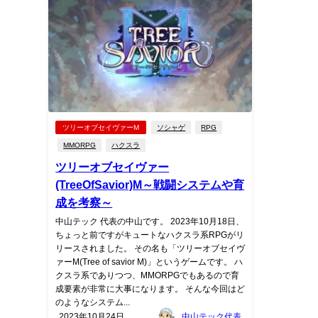
ツリーオブセイヴァーM
ソシャゲ
RPG
MMORPG
ハクスラ
ツリーオブセイヴァー
(TreeOfSavior)M～戦闘システムや育
成を考察～
中山テック 代表の中山です。 2023年10月18日、
ちょっと前ですがキュートなハクスラ系RPGがリ
リースされました。 その名も「ツリーオブセイヴ
ァーM(Tree of savior M)」というゲームです。 ハ
クスラ系でありつつ、MMORPGでもあるので育
成要素が非常に大事になります。 そんな今回はど
のようなシステム...
2023年10月24日
中山テック代表