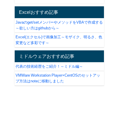
Excelおすすめ記事
Javaのget/setメンバーやメソッドをVBAで作成する
～欲しい方はgithubから～
Excel(エクセル)で画像加工～モザイク、明るさ、色
変更など多彩です～
ミドルウェアおすすめ記事
代表の技術経歴をご紹介！～ミドル編～
VMWare Workstation Player×CentOSのセットアッ
プ方法はnoteに移動しました