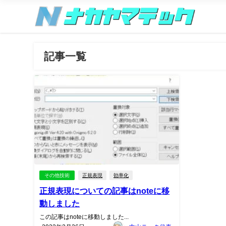
記事一覧
その他技術
正規表現
効率化
正規表現についての記事はnoteに移
動しました
この記事はnoteに移動しました...