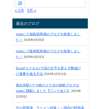
28
« 1月
3月 »
最近のブログ
noteにて福島競馬場のブログを執筆しまし
た！
2025年4月20日
noteにて阪神競馬場のブログを執筆しまし
た！
2025年3月31日
Excel(エクセル)で頭の文字を変えず数値だ
け連番を振る方法
2024年12月11日
西白井駅×ウマ娘のコラボの体験ブログは
noteに移動しました【リンクあり】
2024年
12月5日
中山競馬場、ラーメン特集！～国内の競馬場