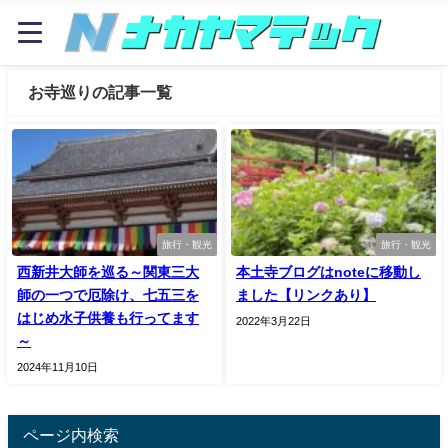
お寺巡りの記事一覧
旅行・観光
旅行・観光
西新井大師を巡る～関東三大
本土寺ブログはnoteに移動し
師の一つで厄除け、七五三を
ました【リンクあり】
はじめ水子供養も行ってます
2022年3月22日
～
2024年11月10日
ページ内検索