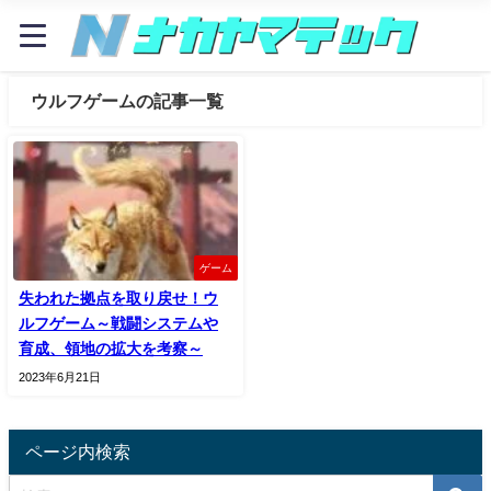
ウルフゲームの記事一覧
ゲーム
失われた拠点を取り戻せ！ウ
ルフゲーム～戦闘システムや
育成、領地の拡大を考察～
2023年6月21日
ページ内検索