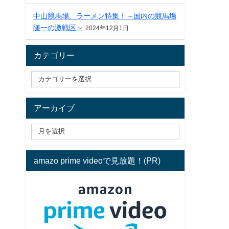
中山競馬場、ラーメン特集！～国内の競馬場
随一の激戦区～
2024年12月1日
カテゴリー
アーカイブ
amazo prime videoで見放題！(PR)