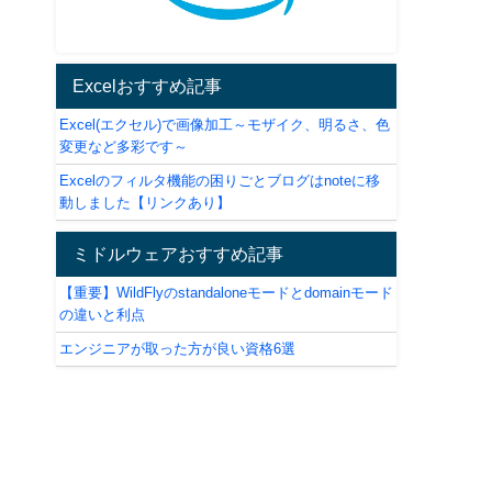
Excelおすすめ記事
Excel(エクセル)で画像加工～モザイク、明るさ、色
変更など多彩です～
Excelのフィルタ機能の困りごとブログはnoteに移
動しました【リンクあり】
ミドルウェアおすすめ記事
【重要】WildFlyのstandaloneモードとdomainモード
の違いと利点
エンジニアが取った方が良い資格6選