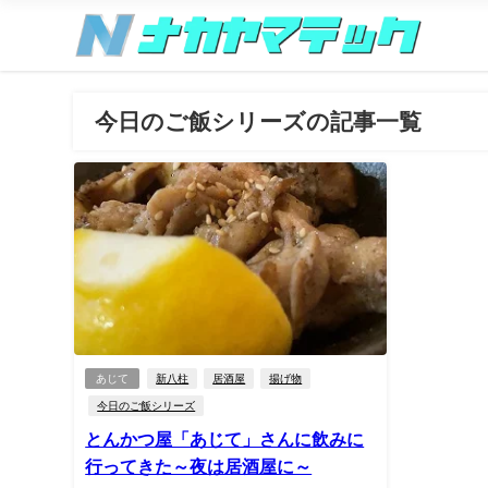
今日のご飯シリーズの記事一覧
あじて
新八柱
居酒屋
揚げ物
今日のご飯シリーズ
とんかつ屋「あじて」さんに飲みに
行ってきた～夜は居酒屋に～