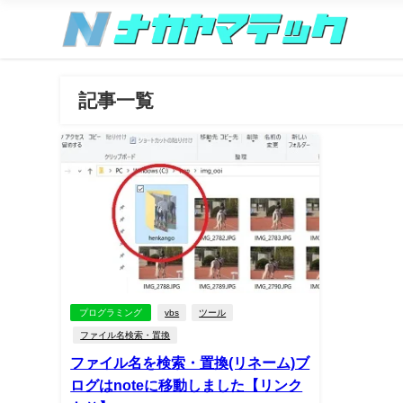
記事一覧
プログラミング
vbs
ツール
ファイル名検索・置換
ファイル名を検索・置換(リネーム)ブ
ログはnoteに移動しました【リンク