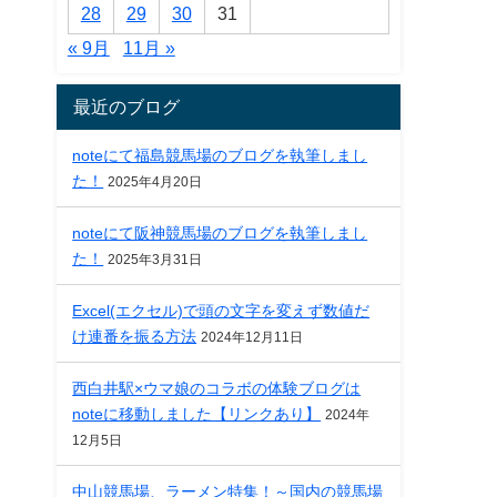
28
29
30
31
« 9月
11月 »
最近のブログ
noteにて福島競馬場のブログを執筆しまし
た！
2025年4月20日
noteにて阪神競馬場のブログを執筆しまし
た！
2025年3月31日
Excel(エクセル)で頭の文字を変えず数値だ
け連番を振る方法
2024年12月11日
西白井駅×ウマ娘のコラボの体験ブログは
noteに移動しました【リンクあり】
2024年
12月5日
中山競馬場、ラーメン特集！～国内の競馬場